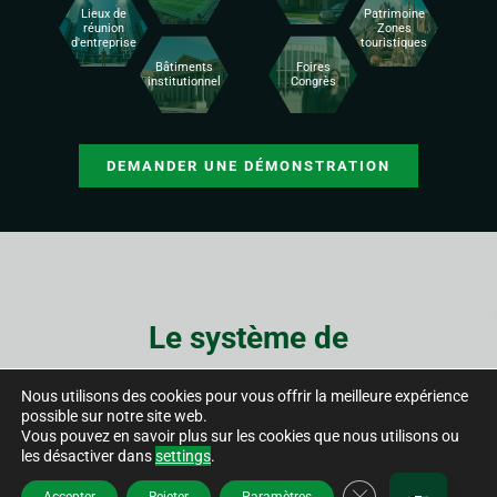
Lieux de
Patrimoine
réunion
Zones
d'entreprise
touristiques
Bâtiments
Foires
institutionnel
Congrès
DEMANDER UNE DÉMONSTRATION
Le système de
VISUALISATION fait partie
Nous utilisons des cookies pour vous offrir la meilleure expérience
possible sur notre site web.
Vous pouvez en savoir plus sur les cookies que nous utilisons ou
d'une solution plus large.
les désactiver dans
settings
.
FERMER LA BA