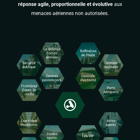
réponse agile, proportionnelle et évolutive
aux
menaces aériennes non autorisées.
La défense
Raffineries
Forces
de l'huile
armées
Sécurité
Centrale
publique
nucléaire
Centres
Centrale
pénitenciers
électricité
Frontières
Ports
Zones de
Aéroports
conflit
Logistique
Actes
Production
agents
Stades
Les VIP
sports