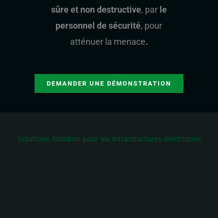
sûre et non destructive
, par
le
personnel de sécurité
, pour
atténuer la menace
.
DEMANDER UNE DÉMONSTRATION
Solutions Antidron pour les infrastructures électriques
Les centrales électriques, qu'elles soient thermiques ou
renouvelables, sont des infrastructures critiques pour
l'approvisionnement énergétique du pays. L'intrusion de
drones non autorisés peut entraîner des dommages
économiques, une atteinte à l'image de l'entreprise, voire des