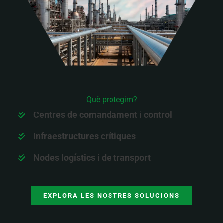
Què protegim?
Centres de comandament i control
Infraestructures crítiques
Nodes logístics i de transport
EXPLORA LES NOSTRES SOLUCIONS