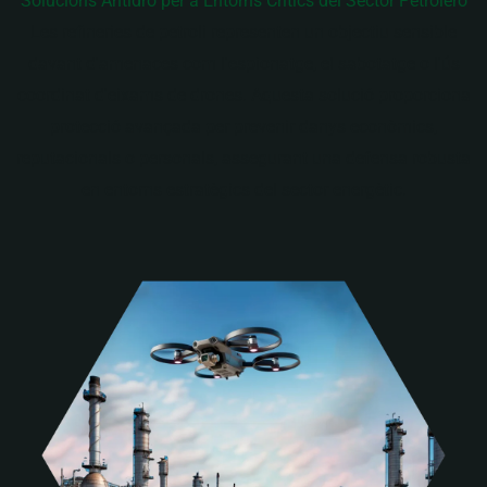
Solucions Antidró per a Entorns Crítics del Sector Petrolero
Les refineries de petroli representen un objectiu sensible
davant d'amenaces com l'espionatge, el sabotatge o l'ús
coordinat d'eixams de drones. Aquesta solució proporciona
protecció avançada per prevenir danys econòmics,
reputacionals o personals, assegurant una defensa robusta
en entorns estratègics del sector energètic.