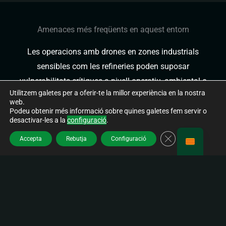
Amenaces més freqüents en aquest entorn
Les operacions amb drones en zones industrials
sensibles com les refineries poden suposar
vulnerabilitats crítiques a nivell operatiu, ambiental o
Utilitzem galetes per a oferir-te la millor experiència en la nostra
estratègic. Aquestes són alguns dels principals perills
web.
detectats:
Podeu obtenir més informació sobre quines galetes fem servir o
desactivar-les a la
configuració
.
TANCA EL BÀ
Accepta
Rebutja
Configuració