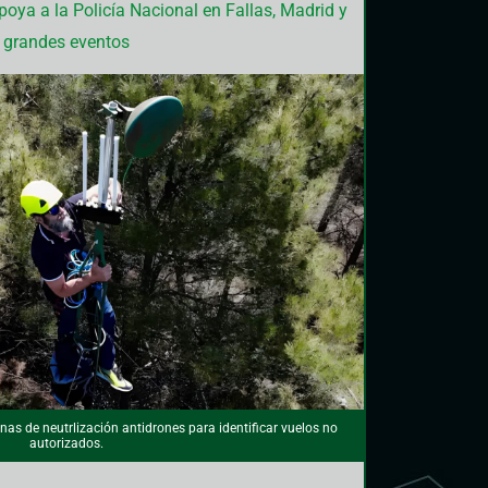
poya a la Policía Nacional en Fallas, Madrid y
grandes eventos
as de neutrlización antidrones para identificar vuelos no
autorizados.