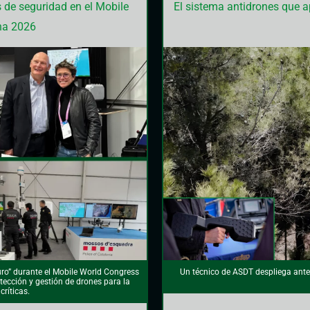
 de seguridad en el Mobile
El sistema antidrones que a
na 2026
uro” durante el Mobile World Congress
Un técnico de ASDT despliega anten
ección y gestión de drones para la
críticas.