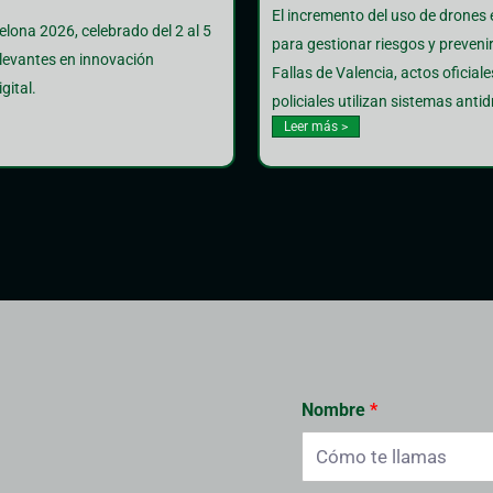
El incremento del uso de drones
lona 2026, celebrado del 2 al 5
para gestionar riesgos y preveni
elevantes en innovación
Fallas de Valencia, actos oficial
gital.
policiales utilizan sistemas antid
Leer más >
Nombre