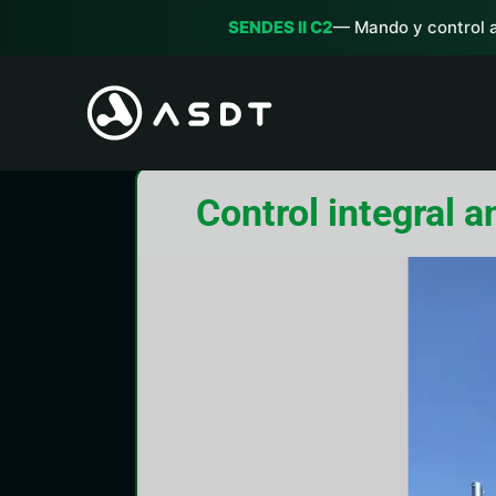
Ir
SENDES II C2
— Mando y control a
al
contenido
Control integral 