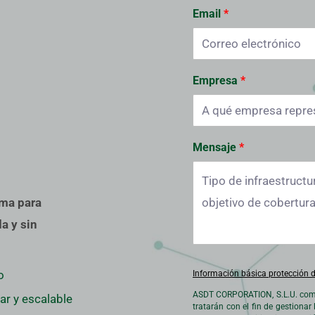
Email
Empresa
Mensaje
ima para
a y sin
o
Información básica protección 
ASDT CORPORATION, S.L.U. como
ar y escalable
tratarán con el fin de gestionar 